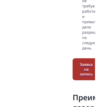
не
требуется,
работа
и
привычные
дела
разрешены
на
следующий
день.
Заявка
на
запись
Преимущ