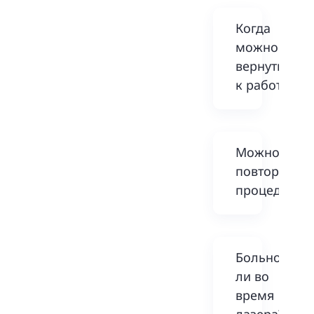
Когда
можно
вернуться
к работе?
Можно ли
повторять
процедуру?
Больно
ли во
время