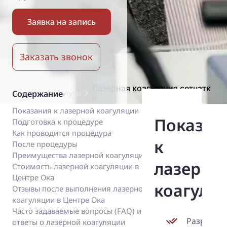
Заявка на запись
Заказать звонок
Лазерная коагуляция сетчатк
Главная
Услуги
Содержание
и
Показания к лазерной коагуляции
Показан
Подготовка к процедуре
Как проводится процедура
к
После процедуры
Преимущества лазерной коагуляции
лазерно
Стоимость лазерной коагуляции в
Центре Ока
коагуля
Отзывы после выполнения лазерной
коагуляции в Центре Ока
Часто задаваемые вопросы (FAQ) и
Разрывы
ответы о лазерной коагуляции