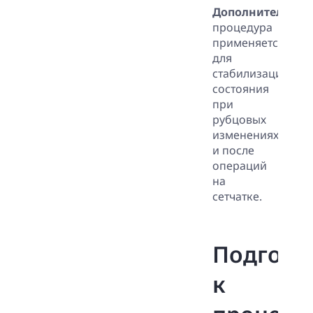
Дополнительно
:
процедура
применяется
для
стабилизации
состояния
при
рубцовых
изменениях
и после
операций
на
сетчатке.
Подгото
к