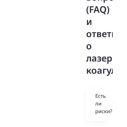
(FAQ)
рекомендую
!
и
ответы
о
лазерно
коагуля
Есть
ли
риски?