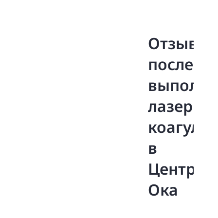
Отзывы
после
выполне
лазерно
коагуля
в
Центре
Ока