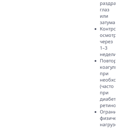
раздражени
глаз
или
затуманиван
Контрольны
осмотр
через
1–3
недели.
Повторная
коагуляция
при
необходимо
(часто
при
диабетическ
ретинопатии)
Ограничени
физических
нагрузок