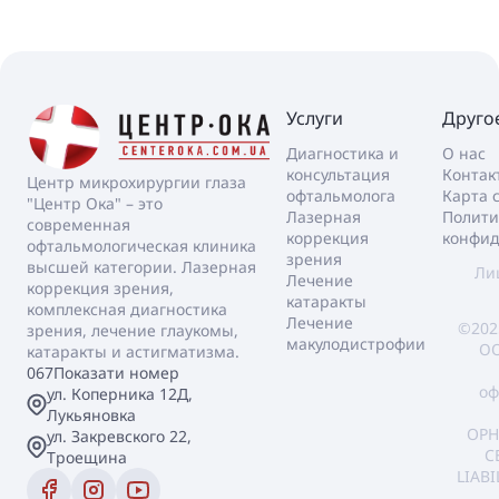
Услуги
Друго
Диагностика и
О нас
консультация
Контак
Центр микрохирургии глаза
офтальмолога
Карта 
"Центр Ока" – это
Лазерная
Полити
современная
коррекция
конфид
офтальмологическая клиника
зрения
высшей категории. Лазерная
Ли
Лечение
коррекция зрения,
катаракты
комплексная диагностика
Лечение
©202
зрения, лечение глаукомы,
макулодистрофии
ОО
катаракты и астигматизма.
067
Показати номер
оф
ул. Коперника 12Д,
Лукьяновка
OPH
ул. Закревского 22,
C
Троещина
LIAB