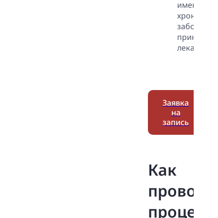
имеющихс
хроническ
заболеван
принимае
лекарствах
Заявка
на
запись
Как
проводи
процеду