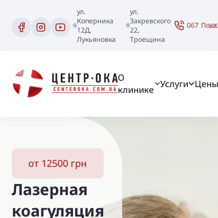
ул.
ул.
Коперника
Закревского
067
Пока
UK
12Д,
22,
Лукьяновка
Троещина
О
Услуги
Цен
клинике
от 12500 грн
Лазерная
коагуляция