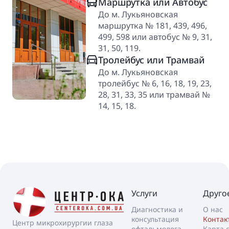
Маршрутка или Автобус
До м. Лукьяновская
маршрутка № 181, 439, 496,
499, 598 или автобус № 9, 31,
31, 50, 119.
Тролейбус или Трамвай
До м. Лукьяновская
тролейбус № 6, 16, 18, 19, 23,
28, 31, 33, 35 или трамвай №
14, 15, 18.
Услуги
Друго
Диагностика и
О нас
консультация
Контак
Центр микрохирургии глаза
офтальмолога
Карта 