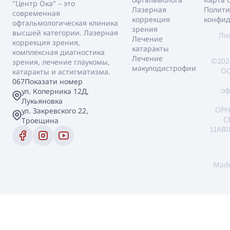
"Центр Ока" – это
Лазерная
Полити
современная
коррекция
конфид
офтальмологическая клиника
зрения
высшей категории. Лазерная
Ли
Лечение
коррекция зрения,
катаракты
комплексная диагностика
Лечение
©202
зрения, лечение глаукомы,
макулодистрофии
ОО
катаракты и астигматизма.
067
Показати номер
оф
ул. Коперника 12Д,
Лукьяновка
OPH
ул. Закревского 22,
C
Троещина
LIAB
Mad