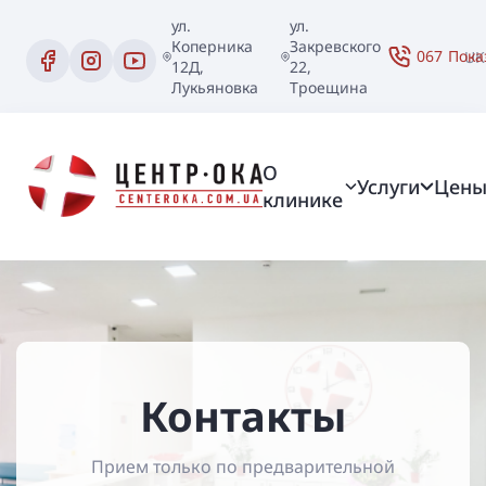
ул.
ул.
Коперника
Закревского
067
Пока
UK
12Д,
22,
Лукьяновка
Троещина
О
Услуги
Цен
клинике
Контакты
Прием только по предварительной