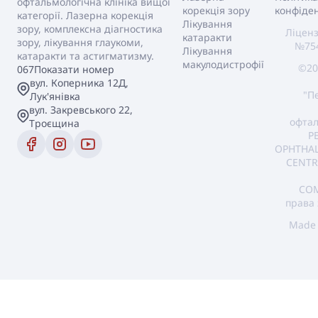
офтальмологічна клініка вищої
корекція зору
конфіден
категорії. Лазерна корекція
Лікування
зору, комплексна діагностика
Ліценз
катаракти
зору, лікування глаукоми,
№754
Лікування
катаракти та астигматизму.
макулодистрофії
©20
067
Показати номер
вул. Коперника 12Д,
"П
Лук'янівка
вул. Закревського 22,
офтал
Троєщина
P
OPHTHA
CENTR
COM
права 
Made