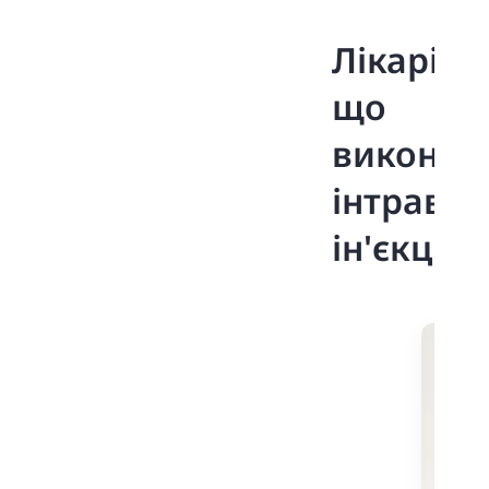
Лікарі,
що
виконую
інтравіт
ін'єкції