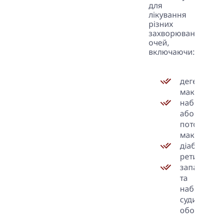
для
лікування
різних
захворювань
очей,
включаючи:
дегенера
макули;
набрякліс
або
потовщен
макули;
діабетичн
ретинопат
запаленн
та
набрякліс
судинної
оболонки