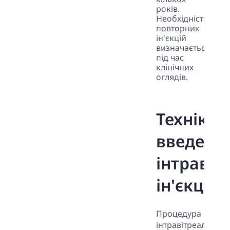
років.
Необхідність
повторних
ін'єкцій
визначається
під час
клінічних
оглядів.
Техніка
введенн
інтравіт
ін'єкцій
Процедура
інтравітреальних