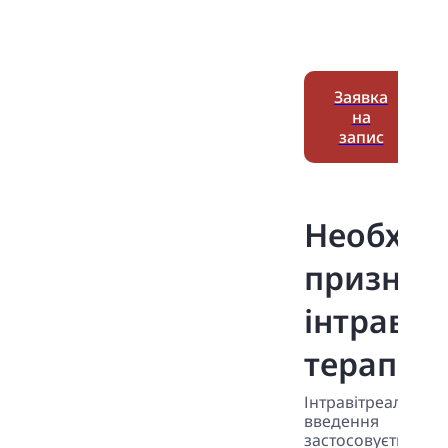
Заявка
на
запис
Необхідн
признач
інтравіт
терапії
Інтравітреальне
введення
застосовується