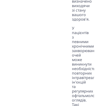
визначено
виходячи
зі стану
вашого
здоров'я.
У
пацієнтів
з
певними
хронічними
захворюваннями
очей
може
виникнути
необхідність
повторних
інтравітреальних
ін'єкцій
та
регулярних
офтальмологічни
оглядів.
Такі