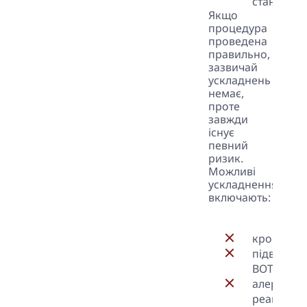
стан.
Якщо
процедура
проведена
правильно,
зазвичай
ускладнень
немає,
проте
завжди
існує
певний
ризик.
Можливі
ускладнення
включають:
крововил
підвищен
ВОТ;
алергічні
реакції;