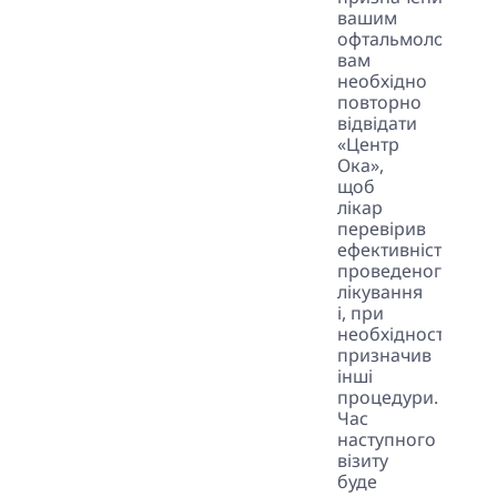
вашим
офтальмологом)
вам
необхідно
повторно
відвідати
«Центр
Ока»,
щоб
лікар
перевірив
ефективність
проведеного
лікування
і, при
необхідності,
призначив
інші
процедури.
Час
наступного
візиту
буде