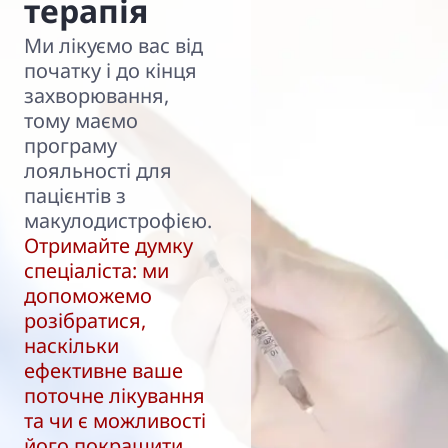
терапія
Ми лікуємо вас від
початку і до кінця
захворювання,
тому маємо
програму
лояльності для
пацієнтів з
макулодистрофією.
Отримайте думку
спеціаліста: ми
допоможемо
розібратися,
наскільки
ефективне ваше
поточне лікування
та чи є можливості
його покращити.