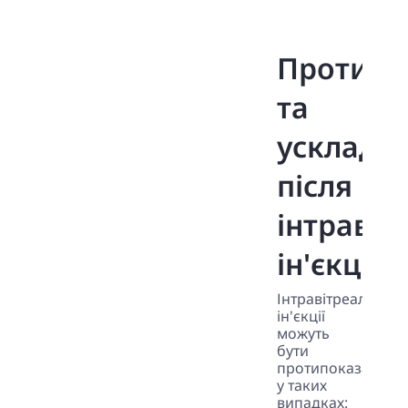
Протипо
та
ускладн
після
інтравіт
ін'єкцій
Інтравітреальні
ін'єкції
можуть
бути
протипоказані
у таких
випадках: