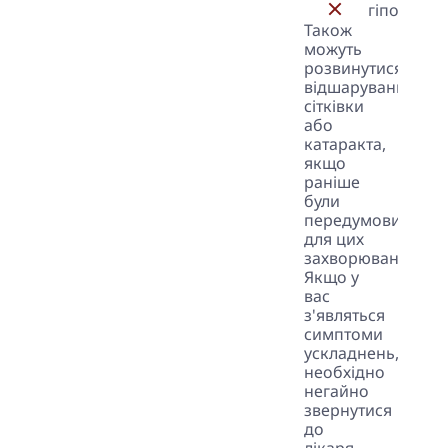
гіпотонію.
Також
можуть
розвинутися
відшарування
сітківки
або
катаракта,
якщо
раніше
були
передумови
для цих
захворювань.
Якщо у
вас
з'являться
симптоми
ускладнень,
необхідно
негайно
звернутися
до