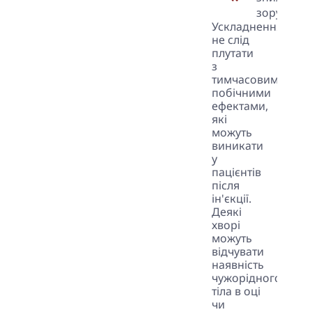
зору.
Ускладнення
не слід
плутати
з
тимчасовими
побічними
ефектами,
які
можуть
виникати
у
пацієнтів
після
ін'єкції.
Деякі
хворі
можуть
відчувати
наявність
чужорідного
тіла в оці
чи