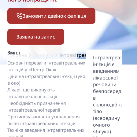
Замовити дзвінок фахівця
Заявка на запис
Зміст
Головна
Послуги
Інтравітреальна терапія
Інтравітреальна
Основні переваги інтравітреальних
ін'єкція є
ін'єкцій у «Центр Ока»
введенням
Ціни на інтравітреальні ін'єкції (укол
лікарської
в око)
речовини
Лікарі, що виконують
безпосередньо
інтравітреальні ін'єкції
в
Необхідність призначення
склоподібне
інтравітреальної терапії
тіло
Протипоказання та ускладнення
(всередину
після інтравітреальних ін'єкцій
очного
Техніка введення інтравітреальних
яблука).
ін'єкцій