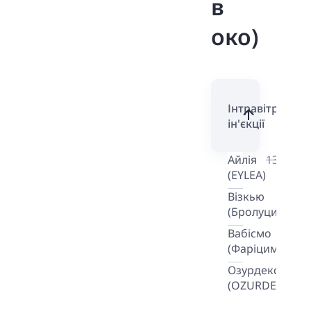
в
око)
Інтравітреальн
ін'єкції
Айлія
13 500 г
(EYLEA)
Візкью
(Бролуцизумаб
Вабісмо
13
(Фаріцимаб)
Озурдекс
45 9
(OZURDEX)