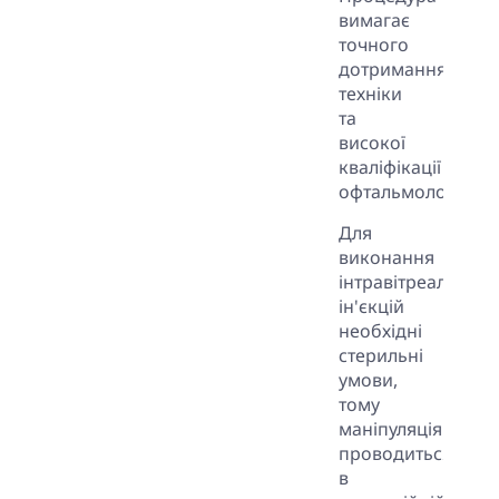
вимагає
точного
дотримання
техніки
та
високої
кваліфікації
офтальмолога.
Для
виконання
інтравітреальних
ін'єкцій
необхідні
стерильні
умови,
тому
маніпуляція
проводиться
в