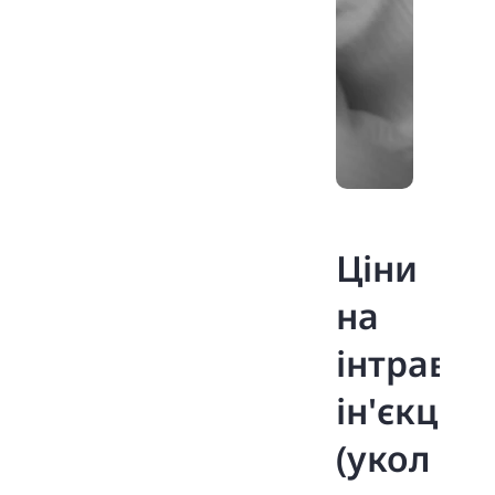
Ціни
на
інтравіт
ін'єкції
(укол