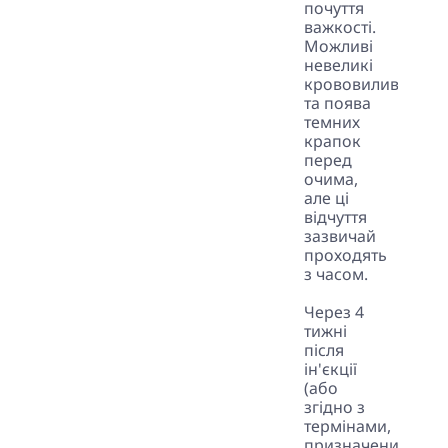
почуття
важкості.
Можливі
невеликі
крововиливи
та поява
темних
крапок
перед
очима,
але ці
відчуття
зазвичай
проходять
з часом.
Через 4
тижні
після
ін'єкції
(або
згідно з
термінами,
призначеними