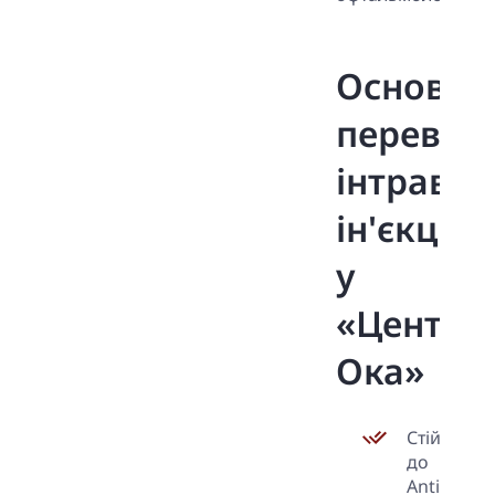
Основні
переваг
інтравіт
ін'єкцій
у
«Центр
Ока»
Стійкі
до
Anti