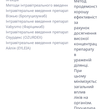
Метод
Методи інтравітреального введення
продемонстрував
Інтравітеральне введення препарату
хорошу
Візкью (Бролуцизумаб)
ефективність
Інтравітеральне введення препарату
за
Vabysmo (Фаріцимаб)
рахунок
Інтравітеральне введення препарату
досягнення
Озурдекс (OZURDEX)
високої
Інтравітреальне введення препарату
концентрації
Айлія (EYLЕIA)
препарату
в
ураженій
ділянці.
При
цьому
мінімізується
загальний
вплив
ліків на
організм.
Процедура