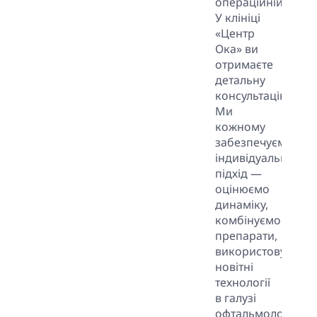
операційній.
У клініці
«Центр
Ока» ви
отримаєте
детальну
консультацію.
Ми
кожному
забезпечуємо
індивідуальний
підхід —
оцінюємо
динаміку,
комбінуємо
препарати,
використовуємо
новітні
технології
в галузі
офтальмології.