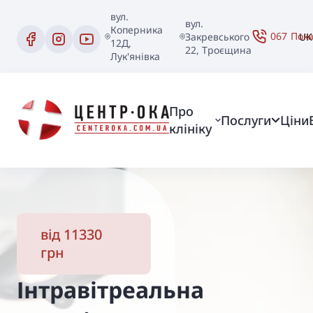
вул.
вул.
Коперника
067
Пок
Закревського
UK
12Д,
22, Троєщина
Лук'янівка
Про
Послуги
Ціни
клініку
від 11330
грн
Інтравітреальна