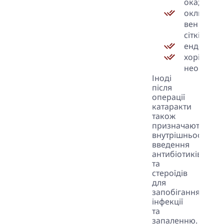
ока;
оклюзію
вен
сітківки;
ендофталь
хоріоїдал
неоваскул
Іноді
після
операції
катаракти
також
призначають
внутрішньоочне
введення
антибіотиків
та
стероїдів
для
запобігання
інфекції
та
запаленню.