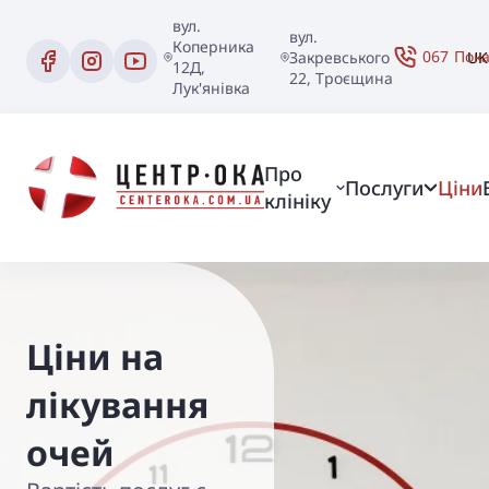
вул.
вул.
Коперника
067
Пок
Закревського
UK
12Д,
22, Троєщина
Лук'янівка
Про
Послуги
Ціни
клініку
Ціни на
лікування
очей