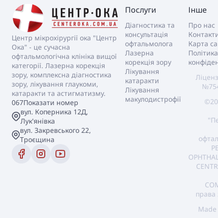
Послуги
Інше
Діагностика та
Про нас
консультація
Контакт
Центр мікрохірургії ока "Центр
офтальмолога
Карта са
Ока" - це сучасна
Лазерна
Політика
офтальмологічна клініка вищої
корекція зору
конфіден
категорії. Лазерна корекція
Лікування
зору, комплексна діагностика
Ліценз
катаракти
зору, лікування глаукоми,
№754
Лікування
катаракти та астигматизму.
макулодистрофії
©20
067
Показати номер
вул. Коперника 12Д,
"П
Лук'янівка
вул. Закревського 22,
офтал
Троєщина
P
OPHTHA
CENTR
COM
права 
Made