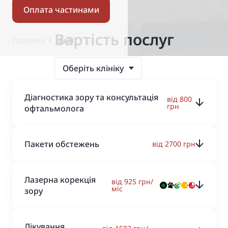
Оплата частинами
Вартість послуг
Головна
Ціни
Оберіть клініку
Діагностика зору та консультація
від 800
грн
офтальмолога
Пакети обстежень
від 2700 грн
Лазерна корекція
від 925 грн/
міс
зору
Лікування