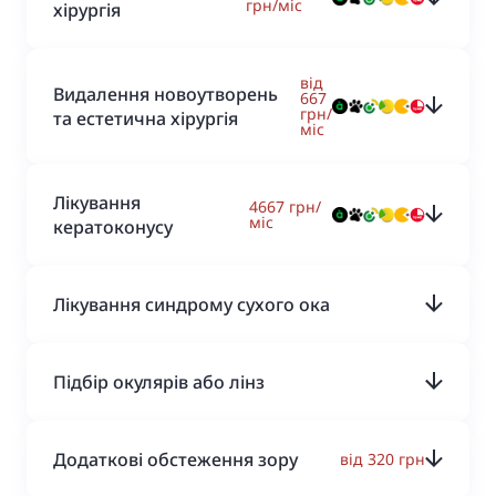
грн/міс
хірургія
від
Видалення новоутворень
667
грн/
та естетична хірургія
міс
Лікування
4667 грн/
міс
кератоконусу
Лікування синдрому сухого ока
Підбір окулярів або лінз
Додаткові обстеження зору
від 320 грн