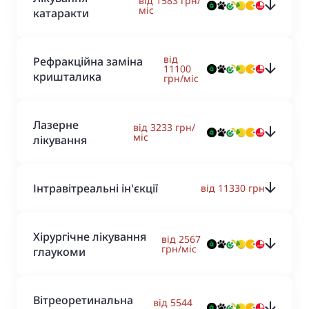
від 1583 грн/
міс
катаракти
від
Рефракційна заміна
11100
кришталика
грн/міс
Лазерне
від 3233 грн/
міс
лікування
Інтравітреальні ін'єкції
від 11330 грн
Хірургічне лікування
від 2567
грн/міс
глаукоми
Вітреоретинальна
від 5544