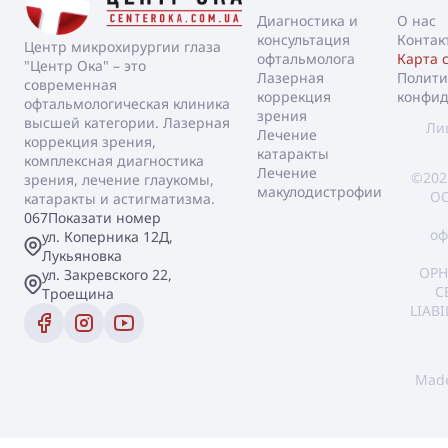
Диагностика и
О нас
консультация
Контак
Центр микрохирургии глаза
офтальмолога
Карта 
"Центр Ока" – это
Лазерная
Полити
современная
коррекция
конфид
офтальмологическая клиника
зрения
высшей категории. Лазерная
Ли
Лечение
коррекция зрения,
катаракты
комплексная диагностика
Лечение
©202
зрения, лечение глаукомы,
макулодистрофии
ОО
катаракты и астигматизма.
067
Показати номер
оф
ул. Коперника 12Д,
Лукьяновка
OPH
ул. Закревского 22,
C
Троещина
LIAB
Mad