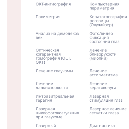
ОКТ-ангиография
Компьютерная
периметрия
Пахиметрия
Кератотопография
роговицы
(Окулайзер)
Анализ на демодекоз
Фото/видео
век
фиксация
состояния глаз
Оптическая
Лечение
когерентная
близорукости
томография (ОСТ,
(миопии)
ОКТ)
Лечение глаукомы
Лечение
астигматизма
Лечение
Лечение
дальнозоркости
кератоконуса
Интравитреальная
Лазерная
терапия
стимуляция глаз
Лазерная
Лазерное лечение
циклофотокоагуляция
сетчатки глаза
при глаукоме
Лазерный
Диагностика