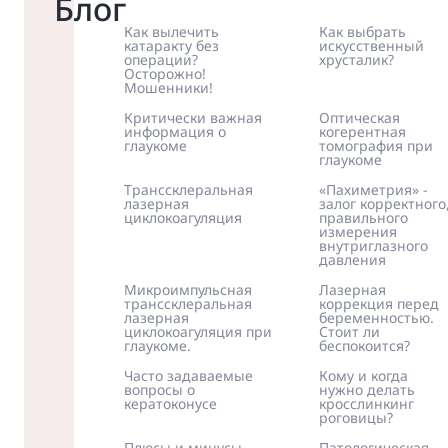
Блог
Как вылечить
Как выбрать
катаракту без
искусственный
операции?
хрусталик?
Осторожно!
Мошенники!
Критически важная
Оптическая
информация о
когерентная
глаукоме
томография при
глаукоме
Транссклеральная
«Пахиметрия» -
лазерная
залог корректного
циклокоагуляция
правильного
измерения
внутриглазного
давления
Микроимпульсная
Лазерная
транссклеральная
коррекция перед
лазерная
беременностью.
циклокоагуляция при
Стоит ли
глаукоме.
беспокоится?
Часто задаваемые
Кому и когда
вопросы о
нужно делать
кератоконусе
кросслинкинг
роговицы?
Плюсы и минусы
Патологическая