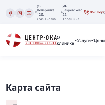
ул.
ул.
Коперника
Закревского
067
Пока
UK
12Д,
22,
Лукьяновка
Троещина
О
Услуги
Цен
клинике
Карта сайта