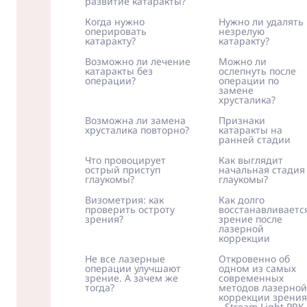
развитие катаракты?
Когда нужно
Нужно ли удалять
оперировать
незрелую
катаракту?
катаракту?
Возможно ли лечение
Можно ли
катаракты без
ослепнуть после
операции?
операции по
замене
хрусталика?
Возможна ли замена
Признаки
хрусталика повторно?
катаракты на
ранней стадии
Что провоцирует
Как выглядит
острый приступ
начальная стадия
глаукомы?
глаукомы?
Визометрия: как
Как долго
проверить остроту
восстанавливаетс
зрения?
зрение после
лазерной
коррекции
Не все лазерные
Откровенно об
операции улучшают
одном из самых
зрение. А зачем же
современных
тогда?
методов лазерной
коррекции зрения
- Stream Light PRK