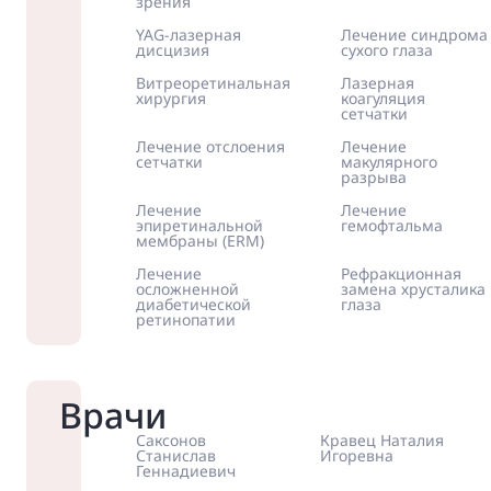
зрения
YAG-лазерная
Лечение синдрома
дисцизия
сухого глаза
Витреоретинальная
Лазерная
хирургия
коагуляция
сетчатки
Лечение отслоения
Лечение
сетчатки
макулярного
разрыва
Лечение
Лечение
эпиретинальной
гемофтальма
мембраны (ERM)
Лечение
Рефракционная
осложненной
замена хрусталика
диабетической
глаза
ретинопатии
Врачи
Саксонов
Кравец Наталия
Станислав
Игоревна
Геннадиевич