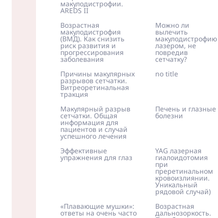
макулодистрофии.
AREDS II
Возрастная
Можно ли
макулодистрофия
вылечить
(ВМД). Как снизить
макулодистрофию
риск развития и
лазером, не
прогрессирования
повредив
заболевания
сетчатку?
Причины макулярных
no title
разрывов сетчатки.
Витреоретинальная
тракция
Макулярный разрыв
Печень и глазные
сетчатки. Общая
болезни
информация для
пациентов и случай
успешного лечения
Эффективные
YAG лазерная
упражнения для глаз
гиалоидотомия
при
преретинальном
кровоизлиянии.
Уникальный
рядовой случай)
«Плавающие мушки»:
Возрастная
ответы на очень часто
дальнозоркость.