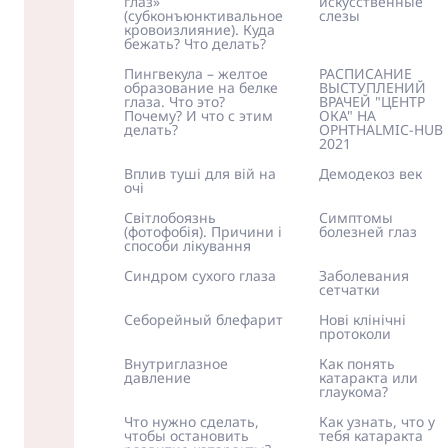
глаз»
искусственные
(субконъюнктивальное
слезы
кровоизлияние). Куда
бежать? Что делать?
Пингвекула – желтое
РАСПИСАНИЕ
образование на белке
ВЫСТУПЛЕНИЙ
глаза. Что это?
ВРАЧЕЙ "ЦЕНТР
Почему? И что с этим
ОКА" НА
делать?
OPHTHALMIC-HUB
2021
Вплив туші для вій на
Демодекоз век
очі
Світлобоязнь
Симптомы
(фотофобія). Причини і
болезней глаз
способи лікування
Синдром сухого глаза
Заболевания
сетчатки
Себорейный блефарит
Нові клінічні
протоколи
Внутриглазное
Как понять
давление
катаракта или
глаукома?
Что нужно сделать,
Как узнать, что у
чтобы остановить
тебя катаракта