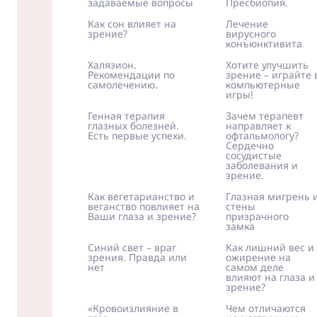
задаваемые вопросы
Пресбиопия.
Как сон влияет на
Лечение
зрение?
вирусного
конъюнктивита
Халязион.
Хотите улучшить
Рекомендации по
зрение – играйте 
самолечению.
компьютерные
игры!
Генная терапия
Зачем терапевт
глазных болезней.
направляет к
Есть первые успехи.
офтальмологу?
Сердечно
сосудистые
заболевания и
зрение.
Как вегетарианство и
Глазная мигрень 
веганство повлияет на
стены
Ваши глаза и зрение?
призрачного
замка
Синий свет – враг
Как лишний вес и
зрения. Правда или
ожирение на
нет
самом деле
влияют на глаза и
зрение?
«Кровоизлияние в
Чем отличаются