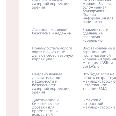
лазерной коррекции
миопия. Высокая
зрения
осложненная
близорукость.
Полная
информация для
пациентов
Лазерная коррекция
Знаменитости
безопасна и надежна
сделавшие
лазерную
коррекцию
Почему офтальмологи
Восстановление и
ходят в очках и не
ограничения
делают себе лазерную
после лазерной
коррекцию?
коррекции зрения
методом LASIK и
Epi LASIK
Найдено лучшее
Что будет если не
доказательство
лечить возрастну
надежности и
макулодистрофию
безопасности
Естественное
лазерной коррекции
течение ВМД
зрения
Диетические и
6 фактов о
биологические
возрастной
добавки для
макулодистрофии
профилактики
возрастной