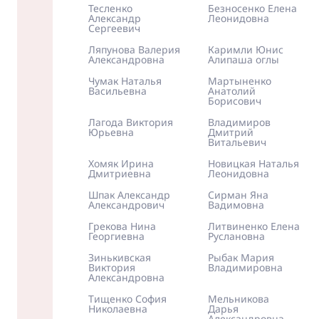
Тесленко
Безносенко Елена
Александр
Леонидовна
Сергеевич
Ляпунова Валерия
Каримли Юнис
Александровна
Алипаша оглы
Чумак Наталья
Мартыненко
Васильевна
Анатолий
Борисович
Лагода Виктория
Владимиров
Юрьевна
Дмитрий
Витальевич
Хомяк Ирина
Новицкая Наталья
Дмитриевна
Леонидовна
Шпак Александр
Сирман Яна
Александрович
Вадимовна
Грекова Нина
Литвиненко Елена
Георгиевна
Руслановна
Зинькивская
Рыбак Мария
Виктория
Владимировна
Александровна
Тищенко София
Мельникова
Николаевна
Дарья
Александровна