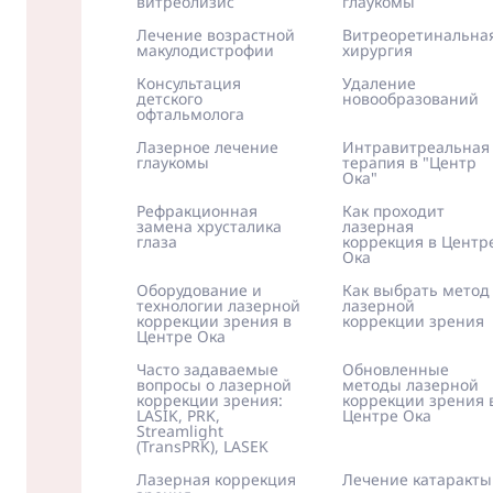
витреолизис
глаукомы
Лечение возрастной
Витреоретинальна
макулодистрофии
хирургия
Консультация
Удаление
детского
новообразований
офтальмолога
Лазерное лечение
Интравитреальная
глаукомы
терапия в "Центр
Ока"
Рефракционная
Как проходит
замена хрусталика
лазерная
глаза
коррекция в Центр
Ока
Оборудование и
Как выбрать метод
технологии лазерной
лазерной
коррекции зрения в
коррекции зрения
Центре Ока
Часто задаваемые
Обновленные
вопросы о лазерной
методы лазерной
коррекции зрения:
коррекции зрения 
LASIK, PRK,
Центре Ока
Streamlight
(TransPRK), LASEK
Лазерная коррекция
Лечение катаракты