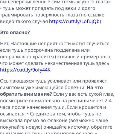
вышеперечисленные симптомы «сухого глаза»
• тушь может попадать под веки и долго
травмировать поверхность глаза (по ссылке
видео такого случая
https://cutt.ly/LofujQb
)
Это опасно?
Нет. Настоящие неприятности могут случиться
если тушь просрочена подделана или
неправильно хранится (отличный пример того,
что может сделать некачественная тушь здесь
https://cutt.ly/9ofy44K
Осыпающаяся тушь усиливает или проявляет
симптомы уже имеющейся болезни.
На что
обратить внимание?
Если у вас есть сухой глаз,
посмотрите внимательно на ресницы через 2-4
часа после нанесения туши. Если крошится и
осыпается: • Следите за тем, чтобы тушь не
высыхала прямо во флаконе (возможно чаще
покупайте новую) очищайте кисточку, обратите
внимание на тушь на кремовой основе. •