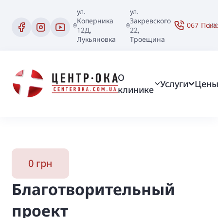
ул.
ул.
Коперника
Закревского
067
Пока
UK
12Д,
22,
Лукьяновка
Троещина
О
Услуги
Цен
клинике
0 грн
Благотворительный
проект