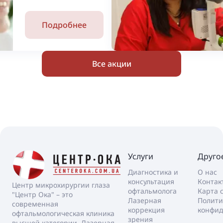
Подробнее
Все акции
Услуги
Друго
Диагностика и
О нас
консультация
Контак
Центр микрохирургии глаза
офтальмолога
Карта 
"Центр Ока" – это
Лазерная
Полити
современная
коррекция
конфид
офтальмологическая клиника
зрения
высшей категории. Лазерная