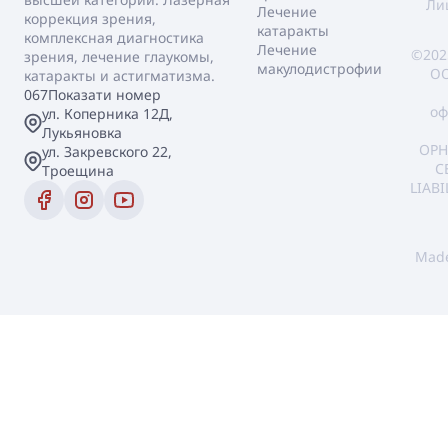
Ли
Лечение
коррекция зрения,
катаракты
комплексная диагностика
Лечение
©202
зрения, лечение глаукомы,
макулодистрофии
ОО
катаракты и астигматизма.
067
Показати номер
оф
ул. Коперника 12Д,
Лукьяновка
OPH
ул. Закревского 22,
C
Троещина
LIAB
Mad