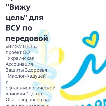
"Вижу
цель" для
ВСУ по
передовой
«ВИЖУ ЦЕЛЬ» -
проект ОО
"Украинская
Ассоциация
Защиты Здоровья
"Марлог-Кадуцей""
и
офтальмологической
клиники "Центр
Ока" направлен на
улучшение боевых