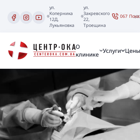
ул.
ул.
Коперника
Закревского
067
Пока
UK
12Д,
22,
Лукьяновка
Троещина
О
Услуги
Цен
клинике