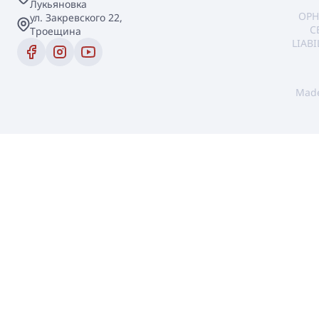
Лукьяновка
OPH
ул. Закревского 22,
C
Троещина
LIAB
Mad