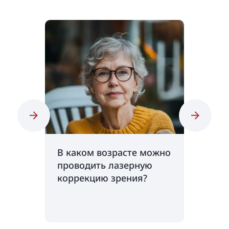
В каком возрасте можно
Как до
проводить лазерную
эффект
коррекцию зрения?
коррек
Возмож