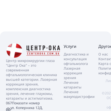
Услуги
Друго
Диагностика и
О нас
консультация
Контак
Центр микрохирургии глаза
офтальмолога
Карта 
"Центр Ока" – это
Лазерная
Полити
современная
коррекция
конфид
офтальмологическая клиника
зрения
высшей категории. Лазерная
Ли
Лечение
коррекция зрения,
катаракты
комплексная диагностика
Лечение
©202
зрения, лечение глаукомы,
макулодистрофии
ОО
катаракты и астигматизма.
067
Показати номер
оф
ул. Коперника 12Д,