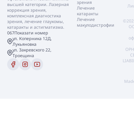
зрения
высшей категории. Лазерная
Ли
Лечение
коррекция зрения,
катаракты
комплексная диагностика
Лечение
©202
зрения, лечение глаукомы,
макулодистрофии
ОО
катаракты и астигматизма.
067
Показати номер
оф
ул. Коперника 12Д,
Лукьяновка
OPH
ул. Закревского 22,
C
Троещина
LIAB
Mad