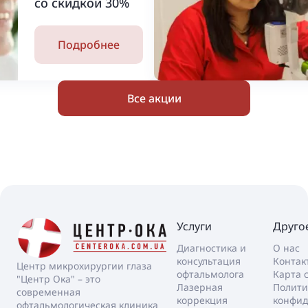
со скидкой 30%
Подробнее
Все акции
Услуги
Друго
Диагностика и
О нас
консультация
Контак
Центр микрохирургии глаза
офтальмолога
Карта 
"Центр Ока" – это
Лазерная
Полити
современная
коррекция
конфид
офтальмологическая клиника