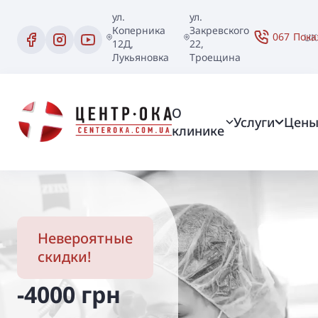
ул.
ул.
Коперника
Закревского
067
Пока
UK
12Д,
22,
Лукьяновка
Троещина
О
Услуги
Цен
клинике
Невероятные
скидки!
-4000 грн