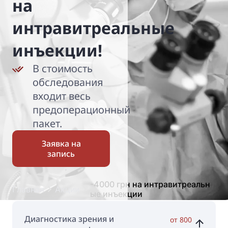
на
интравитреальные
инъекции!
В стоимость
обследования
входит весь
предоперационный
пакет.
Заявка на
запись
-4000 грн на интравитреальн
Главная
Акции
ые инъекции
Диагностика зрения и
от 800