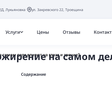
2Д, Лукьяновка
ул. Закревского 22, Троещина
Услуги
Цены
Отзывы
Контак
ожирение на самом дел
 самом деле влияют на глаза и зрение?
Содержание