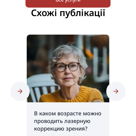
Схожі публікації
В каком возрасте можно
Как до
проводить лазерную
эффект
коррекцию зрения?
коррек