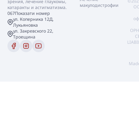
©202
зрения, лечение глаукомы,
макулодистрофии
ОО
катаракты и астигматизма.
067
Показати номер
оф
ул. Коперника 12Д,
Лукьяновка
OPH
ул. Закревского 22,
C
Троещина
LIAB
Mad