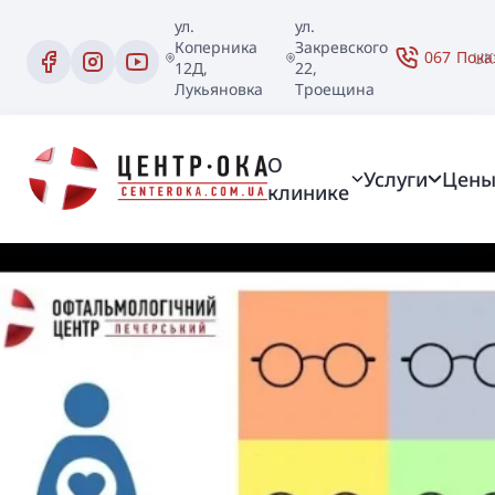
ул.
ул.
Коперника
Закревского
067
Пока
UK
12Д,
22,
Лукьяновка
Троещина
О
Услуги
Цен
клинике