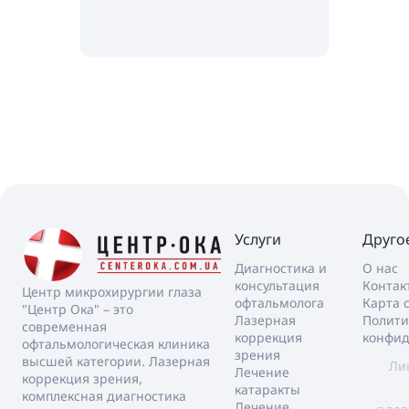
Возмож
Услуги
Друго
Диагностика и
О нас
консультация
Контак
Центр микрохирургии глаза
офтальмолога
Карта 
"Центр Ока" – это
Лазерная
Полити
современная
коррекция
конфид
офтальмологическая клиника
зрения
высшей категории. Лазерная
Ли
Лечение
коррекция зрения,
катаракты
комплексная диагностика
Лечение