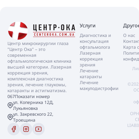
Услуги
Друго
Диагностика и
О нас
консультация
Контак
Центр микрохирургии глаза
офтальмолога
Карта 
"Центр Ока" – это
Лазерная
Полити
современная
коррекция
конфид
офтальмологическая клиника
зрения
высшей категории. Лазерная
Ли
Лечение
коррекция зрения,
катаракты
комплексная диагностика
Лечение
©202
зрения, лечение глаукомы,
макулодистрофии
ОО
катаракты и астигматизма.
067
Показати номер
оф
ул. Коперника 12Д,
Лукьяновка
OPH
ул. Закревского 22,
C
Троещина
LIAB