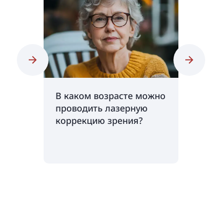
В каком возрасте можно
Как до
проводить лазерную
эффект
коррекцию зрения?
коррек
Возмож