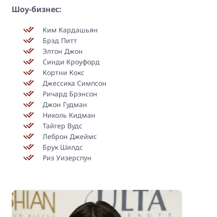
Шоу-бизнес:
Ким Кардашьян
Брэд Питт
Элтон Джон
Синди Кроуфорд
Кортни Кокс
Джессика Симпсон
Ричард Брэнсон
Джон Гудман
Николь Кидман
Тайгер Вудс
Леброн Джеймс
Брук Шилдс
Риз Уизерспун