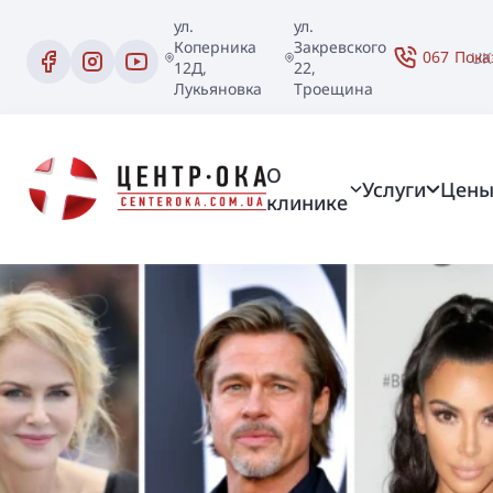
ул.
ул.
Коперника
Закревского
067
Пока
UK
12Д,
22,
Лукьяновка
Троещина
О
Услуги
Цен
клинике