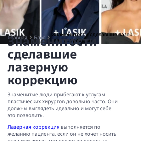
Знаменитости сделавшие лазер
Знаменитости
Главная
Блог
ную коррекцию
сделавшие
лазерную
коррекцию
Знаменитые люди прибегают к услугам
пластических хирургов довольно часто. Они
должны выглядеть идеально и могут себе
это позволить.
Лазерная коррекция
выполняется по
желанию пациента, если он не хочет носить
очки или линзы, что делает ее довольно