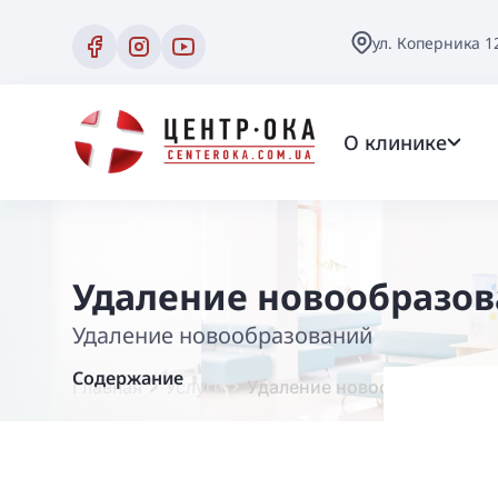
ул. Коперника 1
О клинике
Удаление новообразо
Удаление новообразований
Содержание
Главная
Услуги
Удаление новообразований